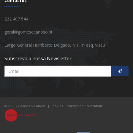
Contactos
232 407 544
geral@gomesecanoso.pt
Largo General Humberto Delgado, nº1, 1º esq. Viseu
Subscreva a nossa Newsletter
© 2026 - Gomes & Canoso.
|
Cookies
|
Política de Privacidade