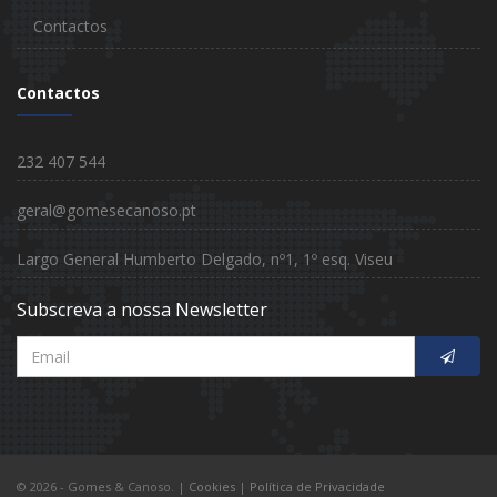
Contactos
Contactos
232 407 544
geral@gomesecanoso.pt
Largo General Humberto Delgado, nº1, 1º esq. Viseu
Subscreva a nossa Newsletter
© 2026 - Gomes & Canoso.
|
Cookies
|
Política de Privacidade