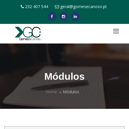
232 407 544
geral@gomesecanoso.pt
Módulos
Home
Módulos