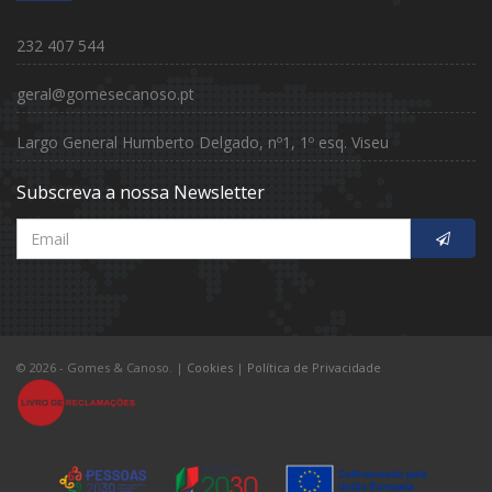
232 407 544
geral@gomesecanoso.pt
Largo General Humberto Delgado, nº1, 1º esq. Viseu
Subscreva a nossa Newsletter
© 2026 - Gomes & Canoso.
|
Cookies
|
Política de Privacidade